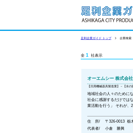
足利企業ガイド トップ
企業検索
1
全
社表示
オーエムシー 株式会社
【汎用機械器具製造業】－【水の
地域社会の人々のためにな
社会に感謝するだけでは
業活動を行う」 それが、
住 所/
〒326-0013
代表者/
小倉 勝興