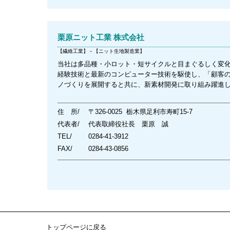
栗原ニット工業 株式会社
【繊維工業】－【ニット生地製造業】
当社は多品種・小ロット・短サイクルと目まぐるしく変
経験技術と最新のコンピューター技術を駆使し、「顧客
ノづくりを展開すると共に、新素材開発に取り組み躍進
住 所/
〒326-0025 栃木県足利市寿町15-7
代表者/
代表取締役社長 栗原 誠
TEL/
0284-41-3912
FAX/
0284-43-0856
トップページに戻る