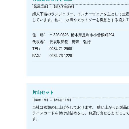
【繊維工業】－【婦人下着製造】
婦人下着のランジェリー、インナーウェアを主として生
しています。他に、水着やカットソーを得意とする協力
住 所/
〒326-0326 栃木県足利市小曽根町294
代表者/
代表取締役 野沢 弘行
TEL/
0284-71-2968
FAX/
0284-73-1228
片山セット
【繊維工業】－【衣料仕上業】
当社は衣類の仕上げをしております。 縫い上がった製品
ライスカードを付け袋詰めをし、お店に出せるまでにして
す。