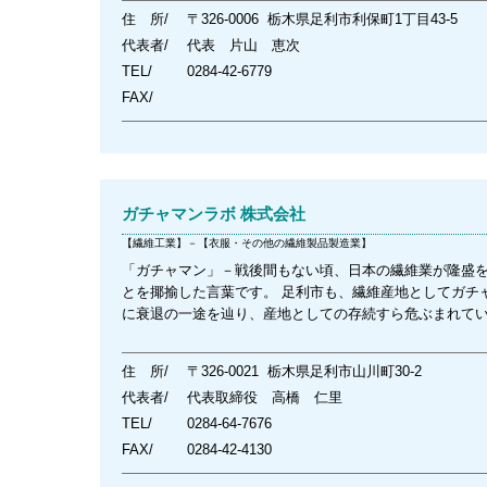
住 所/
〒326-0006 栃木県足利市利保町1丁目43-5
代表者/
代表 片山 恵次
TEL/
0284-42-6779
FAX/
ガチャマンラボ 株式会社
【繊維工業】－【衣服・その他の繊維製品製造業】
「ガチャマン」－戦後間もない頃、日本の繊維業が隆盛
とを揶揄した言葉です。 足利市も、繊維産地としてガチ
に衰退の一途を辿り、産地としての存続すら危ぶまれてい
住 所/
〒326-0021 栃木県足利市山川町30-2
代表者/
代表取締役 高橋 仁里
TEL/
0284-64-7676
FAX/
0284-42-4130