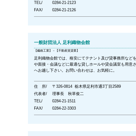
TEL/
0284-21-2123
FAX/
0284-21-2126
一般財団法人 足利織物会館
【繊維工業】－【不動産賃貸業】
足利織物会館では、格安にてテナント及び貸事務所など
や面接・会議などに最適な貸しホールや貸会議室も用意
へお越し下さい。お問い合わせは、お気軽に。
住 所/
〒326-0814 栃木県足利市通3丁目2589
代表者/
理事長 秋草俊二
TEL/
0284-21-1511
FAX/
0284-22-3303