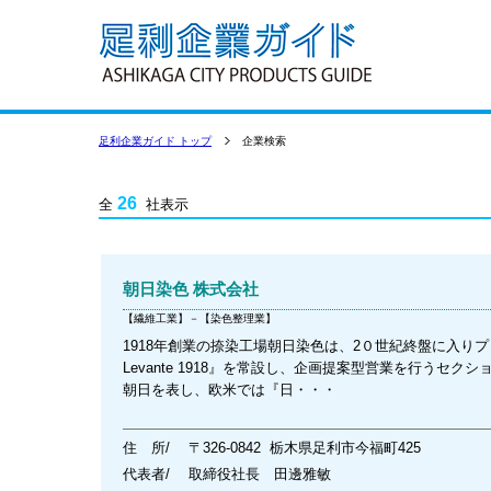
足利企業ガイド トップ
企業検索
26
全
社表示
朝日染色 株式会社
【繊維工業】－【染色整理業】
1918年創業の捺染工場朝日染色は、2０世紀終盤に入りプ
Levante 1918』を常設し、企画提案型営業を行うセクショ
朝日を表し、欧米では『日・・・
住 所/
〒326-0842 栃木県足利市今福町425
代表者/
取締役社長 田邊雅敏