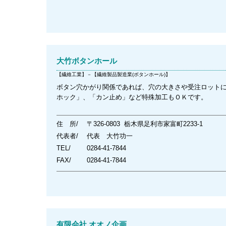
大竹ボタンホール
【繊維工業】－【繊維製品製造業(ボタンホール)】
ボタン穴かがり関係であれば、穴の大きさや受注ロット
ホック」、「カン止め」など特殊加工もＯＫです。
住 所/
〒326-0803 栃木県足利市家富町2233-1
代表者/
代表 大竹功一
TEL/
0284-41-7844
FAX/
0284-41-7844
有限会社 オオノ企画