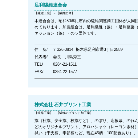
足利繊維連合会
【繊維工業】－【繊維団体】
本連合会は、昭和50年に市内の繊維関連商工団体が大同
めております。加盟組合は、足利繊維（協）・足利整染
ァッション（協）・の５団体です。
住 所/
〒326-0814 栃木県足利市通3丁目2589
代表者/
会長 川島秀三
TEL/
0284-21-1511
FAX/
0284-22-1577
株式会社 石井プリント工業
【繊維工業】－【繊維のプリント加工業】
旗（社旗、安全旗、校旗など）、のぼり、応援幕、のれん
どのオリジナルプリント、アロハシャツ（レーヨン素材）
拭い（干支柄、季節柄など、現在45柄・100配色あり）。